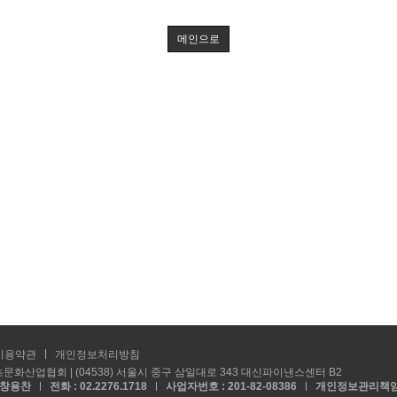
메인으로
이용약관
개인정보처리방침
문화산업협회 | (04538) 서울시 중구 삼일대로 343 대신파이낸스센터 B2
: 창용찬
전화 : 02.2276.1718
사업자번호 : 201-82-08386
개인정보관리책임